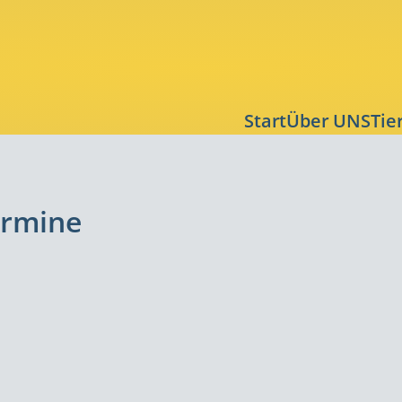
n
Start
Über UNS
Tie
gen
rmine